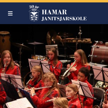
Om oss
Blogg
Korpsene
Bli med
Instruktører
Musikkinstrumenter