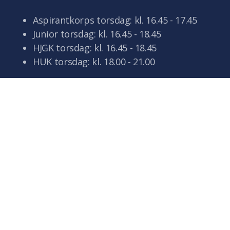
Aspirantkorps torsdag: kl. 16.45 - 17.45
Junior torsdag: kl. 16.45 - 18.45
HJGK torsdag: kl. 16.45 - 18.45
HUK torsdag: kl. 18.00 - 21.00
©2025 Hamar Janitsjarskole
Driftes av Styreportalen AS