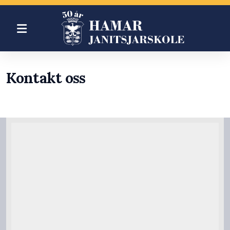
Om oss
Kontakt oss
Blogg
Korpsene
Bli med
Instruktører
Musikkinstrumenter